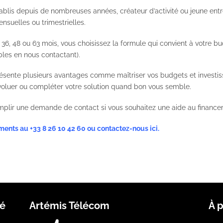
ablis depuis de nombreuses années, créateur d’activité ou jeune ent
suelles ou trimestrielles.
36, 48 ou 63 mois, vous choisissez la formule qui convient à votre bud
bles en nous contactant).
résente plusieurs avantages comme maîtriser vos budgets et investis
voluer ou compléter votre solution quand bon vous semble.
emplir une demande de contact si vous souhaitez une aide au finance
ements au
+33 8 26 10 42 60
ou
contactez-nous ici
.
té
Artémis Télécom
À 