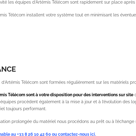
ivité les équipes d’Artémis Télécom sont rapidement sur place après v
émis Télécom installent votre système tout en minimisant les évent
ANCE
s d’Artémis Télécom sont formées régulièrement sur les matériels pr
mis Télécom sont à votre disposition pour des interventions sur site
d
quipes procèdent également à la mise à jour et à l’évolution des log
el toujours performant.
sation prolongée du matériel nous procédons au prêt ou à l’échange 
gnable au
+33 8 26 10 42 60
ou
contactez-nous ici
.