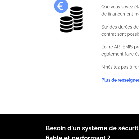
Que vous soyez ét
de financement men
Sur des durées de 
contrat sont possi
L’offre ARTEMIS p
également faire é
N’hésitez pas à r
Plus de renseign
Besoin d'un système de sécuri
fiable et performant ?