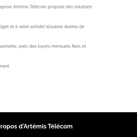
reprise Artémis Télécom propose des solutions
get et à votre activité (d’autres durées de
sements, avec des loyers mensuels fixes et
ment.
propos d’Artémis Télécom